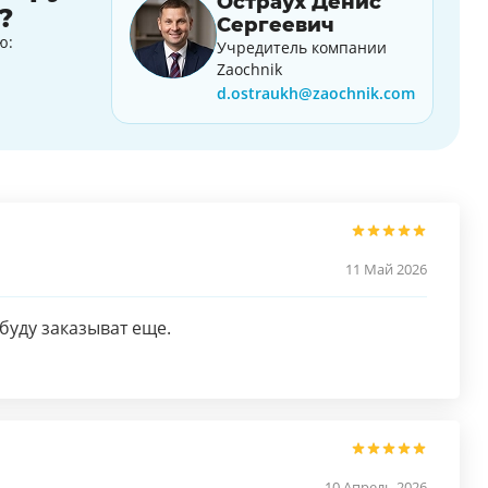
Остраух Денис
?
Сергеевич
ю:
Учредитель компании
Zaochnik
d.ostraukh@zaochnik.com
11 Май 2026
буду заказыват еще.
10 Апрель 2026