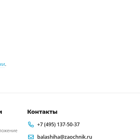
ми
.
и
Контакты
+7 (495) 137-50-37
ложение
balashiha@zaochnik.ru