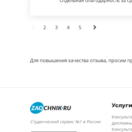
Отдельная благодарность за с
1
2
3
4
5
Для повышения качества отзыва, просим п
Услуг
Консульт
Студенческий сервис №1 в России
дипломны
Консульт