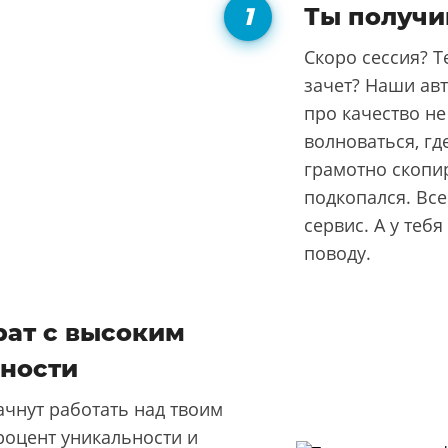
Ты получи
Скоро сессия? Т
зачет? Наши ав
про качество не
волноваться, гд
грамотно скопи
подкопался. Все
сервис. А у тебя
поводу.
ат с высоким
ности
чнут работать над твоим
роцент уникальности и