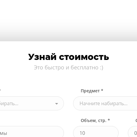
Узнай стоимость
Это быстро и бесплатно :)
*
Предмет *
ирать...
Начните набирать...
Объем, стр. *