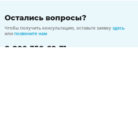
Остались вопросы?
Чтобы получить консультацию, оставьте заявку
здесь
или
позвоните нам
8-800-350-69-31
бесплатная линия по всей РФ
На связи 24/7
Оформить заявку
Предложение актуально на
08.08.2026